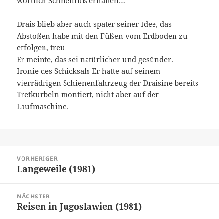
wörtlich Schnellfuß erhalten…
Drais blieb aber auch später seiner Idee, das
Abstoßen habe mit den Füßen vom Erdboden zu
erfolgen, treu.
Er meinte, das sei natürlicher und gesünder.
Ironie des Schicksals Er hatte auf seinem
vierrädrigen Schienenfahrzeug der Draisine bereits
Tretkurbeln montiert, nicht aber auf der
Laufmaschine.
Beitragsnavigation
VORHERIGER
Langeweile (1981)
Vorheriger
Beitrag:
NÄCHSTER
Reisen in Jugoslawien (1981)
Nächster
Beitrag: