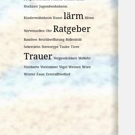
Hochzeit
Jugendwohnheim
lärm
Kinderwohnheim
Kunst
Möwe
Ratgeber
Nervenzellen
Ohr
Rauchen
Reizüberflutung
Rollenbild
Sekretärin
Stereotype
Taube
Tiere
Trauer
Vergesslichkeit
Verkehr
Visitkarte
Vorzimmer
Vögel
Weinen
Wien
Winter
Zaun
Zentralfriedhof