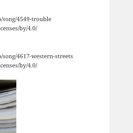
o/song/4549-trouble
censes/by/4.0/
o/song/4617-western-streets
censes/by/4.0/