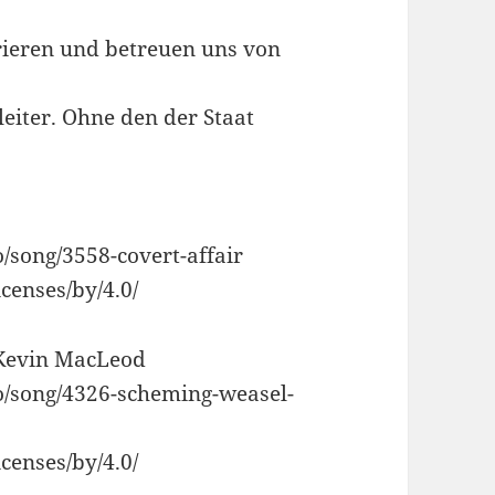
rieren und betreuen uns von
gleiter. Ohne den der Staat
o/song/3558-covert-affair
censes/by/4.0/
 Kevin MacLeod
io/song/4326-scheming-weasel-
censes/by/4.0/