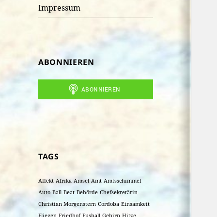
Impressum
ABONNIEREN
TAGS
Affekt
Afrika
Amsel
Amt
Amtsschimmel
Auto
Ball
Beat
Behörde
Chefsekretärin
Christian Morgenstern
Cordoba
Einsamkeit
Fliegen
Friedhof
Fusball
Gehirn
Hitze