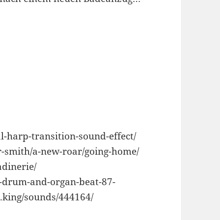
-harp-transition-sound-effect/
r-smith/a-new-roar/going-home/
dinerie/
e-drum-and-organ-beat-87-
e.king/sounds/444164/