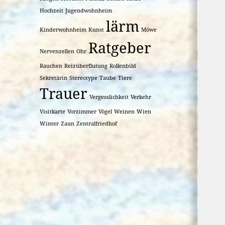
Hochzeit
Jugendwohnheim
lärm
Kinderwohnheim
Kunst
Möwe
Ratgeber
Nervenzellen
Ohr
Rauchen
Reizüberflutung
Rollenbild
Sekretärin
Stereotype
Taube
Tiere
Trauer
Vergesslichkeit
Verkehr
Visitkarte
Vorzimmer
Vögel
Weinen
Wien
Winter
Zaun
Zentralfriedhof