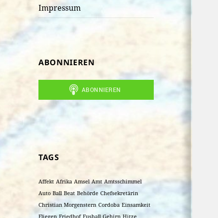
Impressum
ABONNIEREN
TAGS
Affekt
Afrika
Amsel
Amt
Amtsschimmel
Auto
Ball
Beat
Behörde
Chefsekretärin
Christian Morgenstern
Cordoba
Einsamkeit
Fliegen
Friedhof
Fusball
Gehirn
Hitze