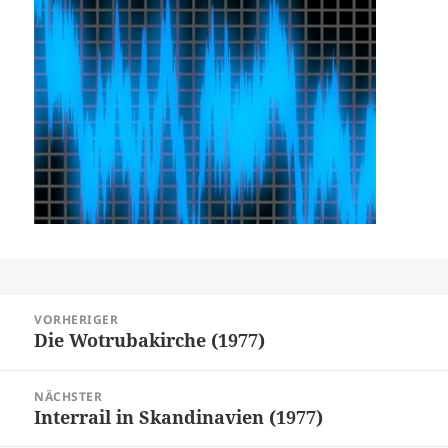
Beitragsnavigation
VORHERIGER
Die Wotrubakirche (1977)
Vorheriger
Beitrag:
NÄCHSTER
Interrail in Skandinavien (1977)
Nächster
Beitrag: