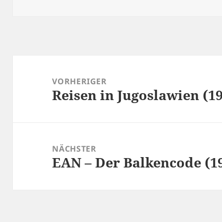
Beitragsnavigation
VORHERIGER
Reisen in Jugoslawien (1
Vorheriger
Beitrag:
NÄCHSTER
EAN – Der Balkencode (1
Nächster
Beitrag: