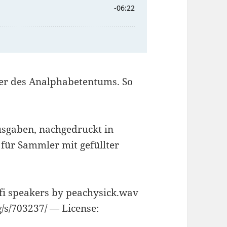
er des Analphabetentums. So
sgaben, nachgedruckt in
 für Sammler mit gefüllter
i speakers by peachysick.wav
g/s/703237/ — License: