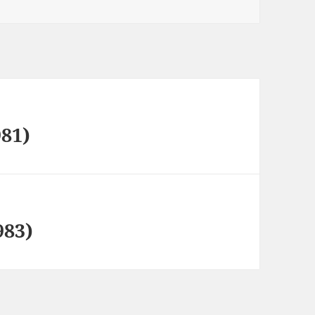
981)
983)