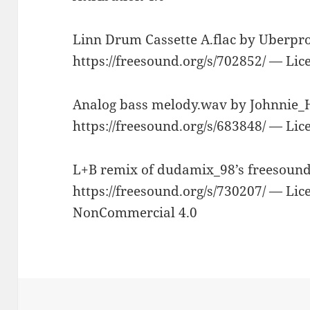
Linn Drum Cassette A.flac by Uberp
https://freesound.org/s/702852/ — Li
Analog bass melody.wav by Johnnie_
https://freesound.org/s/683848/ — Li
L+B remix of dudamix_98’s freesoun
https://freesound.org/s/730207/ — Lic
NonCommercial 4.0