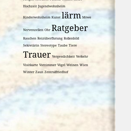
Hochzeit
Jugendwohnheim
lärm
Kinderwohnheim
Kunst
Möwe
Ratgeber
Nervenzellen
Ohr
Rauchen
Reizüberflutung
Rollenbild
Sekretärin
Stereotype
Taube
Tiere
Trauer
Vergesslichkeit
Verkehr
Visitkarte
Vorzimmer
Vögel
Weinen
Wien
Winter
Zaun
Zentralfriedhof