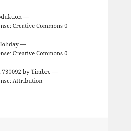
roduktion —
cense: Creative Commons 0
Holiday —
cense: Creative Commons 0
d 730092 by Timbre —
ense: Attribution