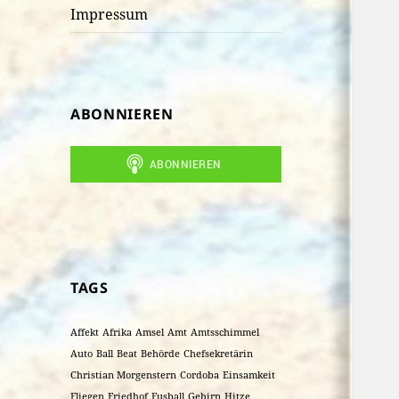
Impressum
ABONNIEREN
TAGS
Affekt
Afrika
Amsel
Amt
Amtsschimmel
Auto
Ball
Beat
Behörde
Chefsekretärin
Christian Morgenstern
Cordoba
Einsamkeit
Fliegen
Friedhof
Fusball
Gehirn
Hitze